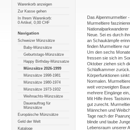
Warenkorb anzeigen
Zur Kasse gehen
Das Alpenmurmeltier - 
In Ihrem Warenkorb:
0
Artikel,
0,00
CHF
Murmeltiere fasziniere
Nationalparkwanderer
Navigation
Neue. Sei es durch ihre
Schweizer Münzsätze
an Schaukämpfe erinne
finden Murmeltiere nu
Baby-Münzsätze
Um den sechs Monate 
Geburtstags-Münzsätze
fressen sie sich im So
Happy Birthday-Münzsatze
Oktober ziehen sich di
Münzsätze 2026-1999
Schlafkammer zurück.
Münzsätze 1998-1981
Körperfunktionen sinkt
Normalen. Murmeltiere 
Münzsätze 1980-1974
weit verzweigten Bauen
Münzsätze 1973-1932
mehrere Eingänge ein, 
Weihnachts-Münzsätze
Mit Hilfe ihres Tastsin
Dauerauftrag für
gut zurecht. Murmeltie
Münzsätze
Männchen und Weibche
Europäische Münzsätze
Tage nach der Paarung
Geld der Welt
blinde und taube Jun
Lebensraum unserer Al
Kataloge